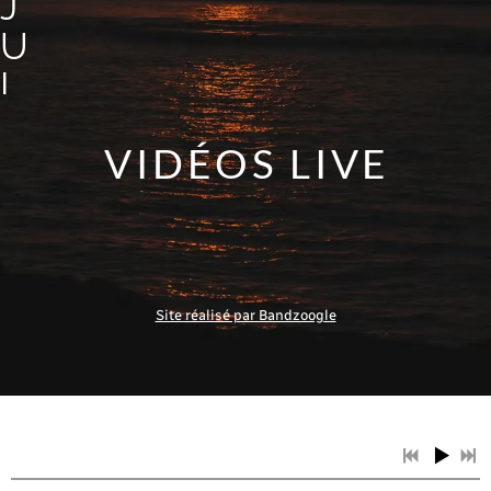
J
U
L
I
VIDÉOS LIVE
E
A
R
T
I
Site réalisé par Bandzoogle
S
T
E