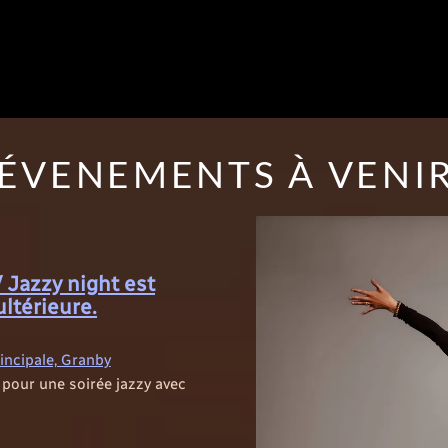
ÉVENEMENTS À VENI
/ Jazzy night est
ultérieure.
rincipale, Granby
x pour une soirée jazzy avec