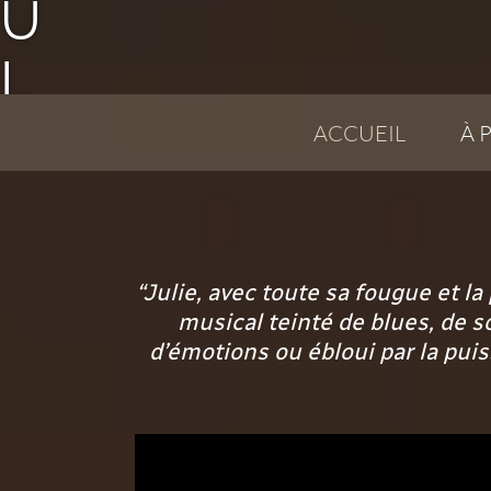
U
L
I
ACCUEIL
À 
E
A
“Julie, avec toute sa fougue et l
R
musical teinté de blues, de s
d’émotions ou ébloui par la puiss
T
I