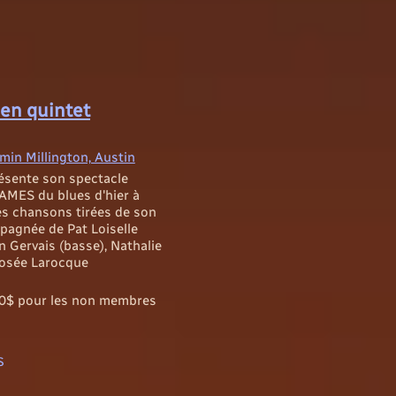
 en quintet
emin Millington, Austin
résente son spectacle
ES du blues d'hier à
 les chansons tirées de son
pagnée de Pat Loiselle
n Gervais (basse), Nathalie
-Josée Larocque
20$ pour les non membres
S