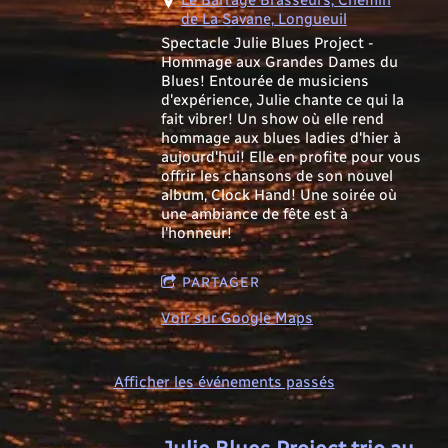
de La Savane, Longueuil
Spectacle Julie Blues Project -
Hommage aux Grandes Dames du
Blues! Entourée de musiciens
d'expérience, Julie chante ce qui la
fait vibrer! Un show où elle rend
hommage aux blues ladies d'hier à
aujourd'hui! Elle en profite pour vous
offrir les chansons de son nouvel
album, Clock Hand! Une soirée où
une ambiance de fête est à
l'honneur!
PARTAGER
Voir sur Google Maps
Afficher les événements passés