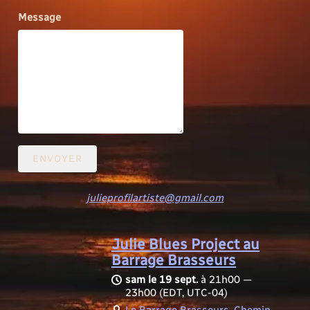
Message
ENVOYER
julieprofilartiste@gmail.com
Julie Blues Project au
Barrage Brasseurs
sam le 19 sept.
à
21h00
—
23h00
(EDT, UTC-04)
Le Barrage Brasseurs, Chemin