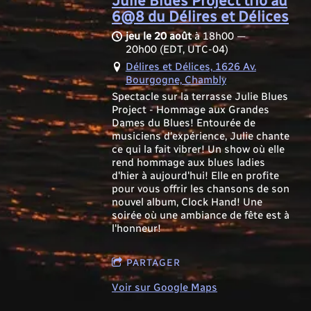
Julie Blues Project trio au
6@8 du Délires et Délices
jeu le 20 août
à
18h00
—
20h00
(EDT, UTC-04)
Délires et Délices, 1626 Av.
Bourgogne, Chambly
Spectacle sur la terrasse Julie Blues
Project - Hommage aux Grandes
Dames du Blues! Entourée de
musiciens d'expérience, Julie chante
ce qui la fait vibrer! Un show où elle
rend hommage aux blues ladies
d'hier à aujourd'hui! Elle en profite
pour vous offrir les chansons de son
nouvel album, Clock Hand! Une
soirée où une ambiance de fête est à
l'honneur!
PARTAGER
Voir sur Google Maps