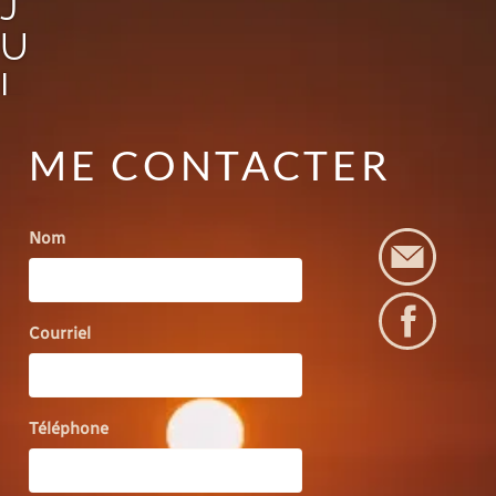
J
U
L
I
ME CONTACTER
E
A
R
Nom
T
I
Courriel
S
T
Téléphone
E