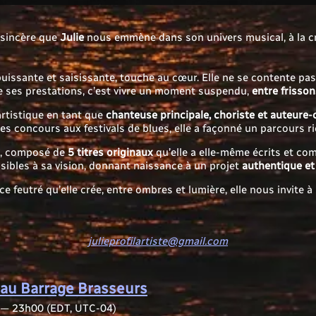
 sincère que
Julie
nous emmène dans son univers musical, à la c
puissante et saisissante, touche au cœur. Elle ne se contente pas
 de ses prestations, c’est vivre un moment suspendu,
entre frisso
 artistique en tant que
chanteuse principale, choriste et auteure-
 concours aux festivals de blues, elle a façonné un parcours r
, composé de
5 titres originaux
qu’elle a elle-même écrits et c
nsibles à sa vision, donnant naissance à un projet
authentique et
e feutré qu’elle crée, entre ombres et lumière, elle nous invite à
julieprofilartiste@gmail.com
 au Barrage Brasseurs
—
23h00
(EDT, UTC-04)