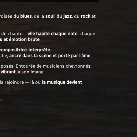
roisée du
blues
, de la
soul
, du
jazz
, du
rock
et
 de chanter :
elle habite chaque note
, chaque
ns et émotion brute
.
compositrice-interprète
.
iche,
ancré dans la scène et porté par l’âme
.
omposés. Entourée de musiciens chevronnés,
 vibrant
, à son image.
 la rejoindre — là où
la musique devient