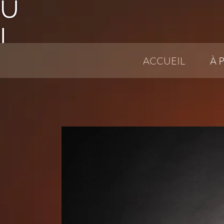
U
L
I
ACCUEIL
À 
E
A
R
T
I