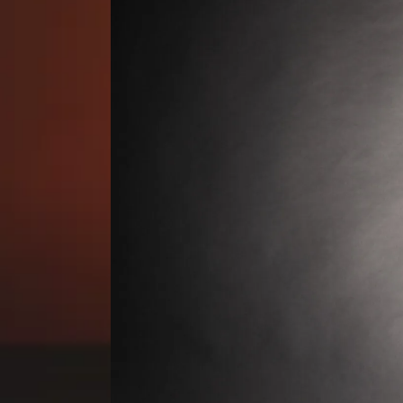
S
T
E