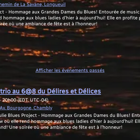
hemin de La Savane, Longueuil
ect - Hommage aux Grandes Dames du Blues! Entourée de musicien
d hommage aux blues ladies d'hier à aujourd'hui! Elle en profite
rée où une ambiance de fête est à l'honneur!
Afficher les événements passés
 trio au 6@8 du Délires et Délices
—
20h00
(EDT, UTC-04)
6 Av. Bourgogne, Chambly
Julie Blues Project - Hommage aux Grandes Dames du Blues! Ento
how où elle rend hommage aux blues ladies d'hier à aujourd'hui! El
nd! Une soirée où une ambiance de fête est à l'honneur!